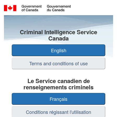
Language
Criminal Intelligence Service
selection
Canada
-
English
Criminal
Intelligence
Terms and conditions of use
Service
Le Service canadien de
Canada
renseignements criminels
/
Français
Sélection
de
Conditions régissant l'utilisation